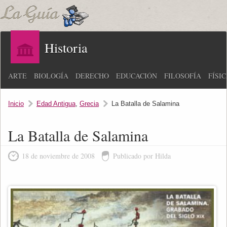
Historia
ARTE
BIOLOGÍA
DERECHO
EDUCACIÓN
FILOSOFÍA
FÍSI
Inicio
Edad Antigua
,
Grecia
La Batalla de Salamina
La Batalla de Salamina
18 de noviembre de 2008
Publicado por Hilda