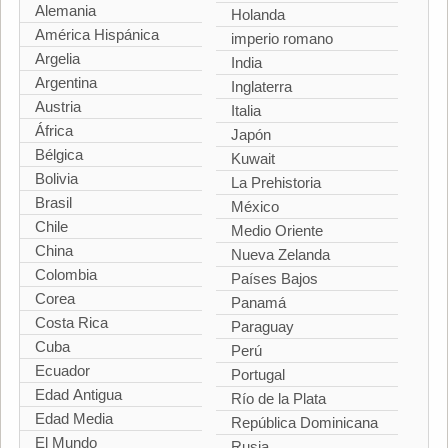
Alemania
Holanda
América Hispánica
imperio romano
Argelia
India
Argentina
Inglaterra
Austria
Italia
África
Japón
Bélgica
Kuwait
Bolivia
La Prehistoria
Brasil
México
Chile
Medio Oriente
China
Nueva Zelanda
Colombia
Países Bajos
Corea
Panamá
Costa Rica
Paraguay
Cuba
Perú
Ecuador
Portugal
Edad Antigua
Río de la Plata
Edad Media
República Dominicana
El Mundo
Rusia