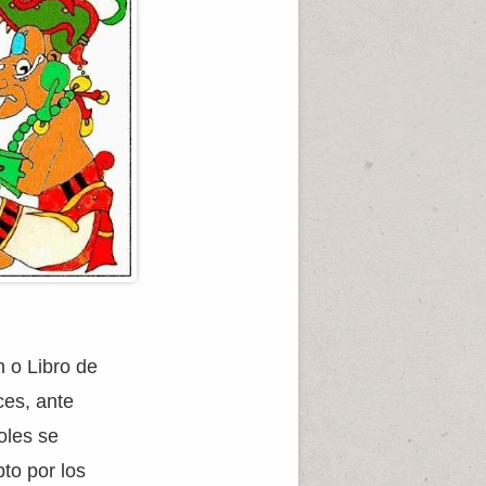
h o Libro de
ces, ante
oles se
pto por los