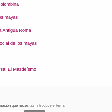
ecolombina
os mayas
 la Antigua Roma
ocial de los mayas
rsa: El Mazdeísmo
mación que necesitas, introduce el tema: