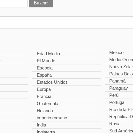
México
Edad Media
a
Medio Orien
El Mundo
Nueva Zela
Escocia
Países Bajo
España
Panamá
Estados Unidos
Paraguay
Europa
Perú
Francia
Portugal
Guatemala
Río de la Pl
Holanda
República 
imperio romano
Rusia
India
Sud Améric
Inglaterra