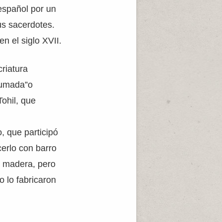
 español por un
sus sacerdotes.
n el siglo XVII.
criatura
lumada”o
ohil, que
, que participó
cerlo con barro
n madera, pero
o lo fabricaron