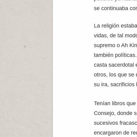
se continuaba con
La religión estab
vidas, de tal modo
supremo o Ah Kin 
también políticas
casta sacerdotal 
otros, los que se
su ira, sacrificio
Tenían libros que
Consejo, donde se
sucesivos fracaso
encargaron de reco