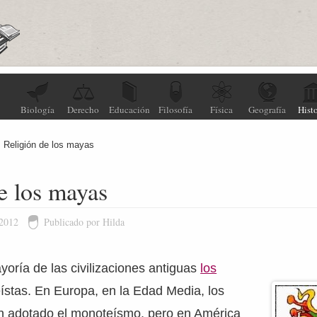
Biología
Derecho
Educación
Filosofía
Física
Geografía
Histo
Religión de los mayas
e los mayas
 2012
Publicado por Hilda
ayoría de las civilizaciones antiguas
los
eístas. En Europa, en la Edad Media, los
n adotado el monoteísmo, pero en América