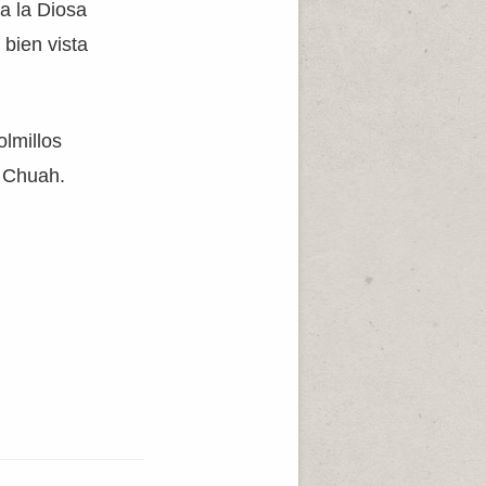
ra la Diosa
 bien vista
olmillos
k Chuah.