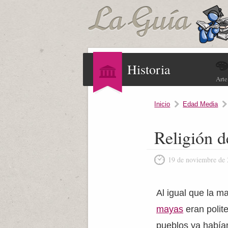
Historia
Arte
Inicio
Edad Media
Religión d
19 de noviembre de
Al igual que la m
mayas
eran polit
pueblos ya había