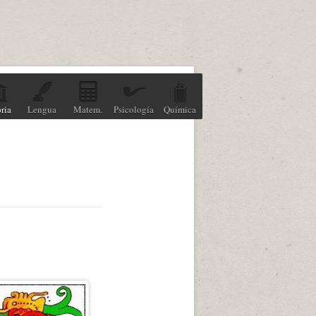
ria
Lengua
Matem.
Psicología
Química