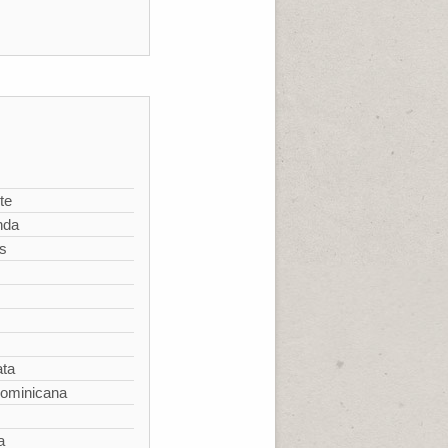
te
nda
s
ata
Dominicana
a