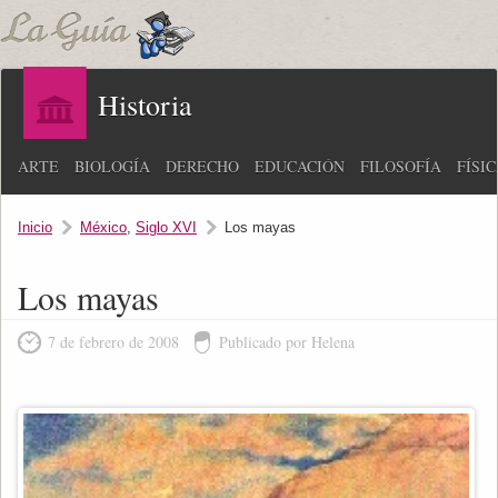
Historia
ARTE
BIOLOGÍA
DERECHO
EDUCACIÓN
FILOSOFÍA
FÍSI
Inicio
México
,
Siglo XVI
Los mayas
Los mayas
7 de febrero de 2008
Publicado por Helena