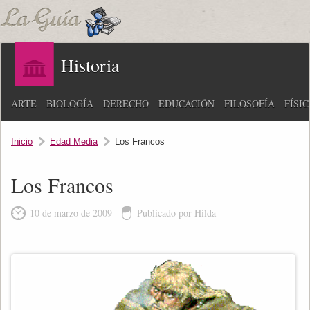
Historia
ARTE
BIOLOGÍA
DERECHO
EDUCACIÓN
FILOSOFÍA
FÍSI
Inicio
Edad Media
Los Francos
Los Francos
10 de marzo de 2009
Publicado por Hilda