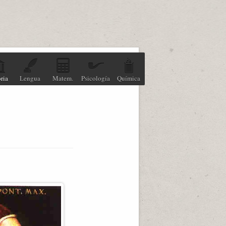
ria
Lengua
Matem.
Psicología
Química