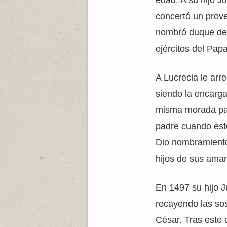
edad. A su hijo J
concertó un prov
nombró duque de 
ejércitos del Papa
A Lucrecia le arr
siendo la encarg
misma morada pap
padre cuando es
Dio nombramiento
hijos de sus ama
En 1497 su hijo J
recayendo las so
César. Tras este 