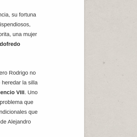
ncia, su fortuna
dispendiosos,
orita, una mujer
odofredo
pero Rodrigo no
heredar la silla
encio VIII
. Uno
 problema que
ondicionales que
 de Alejandro