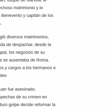
uan, duque de Gandía, le
echoso matrimonio y lo
Benevento y capitán de los
.
egló diversos matrimonios,
ada de despachar, desde la
al, los negocios de su
te se ausentaba de Roma.
s y cargos a los hermanos e
ntes
uan fue asesinado,
spechas de su crimen en
duro golpe decide reformar la