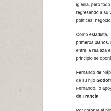
iglesia, pero tod
regresando a su 
políticas, negocio
Como estadista, l
primeros planos,
entre la realeza 
principio se oponí
Fernando de Nápo
de su hijo
Godof
Fernando, lo apo
de Francia
.
Por coronar al h