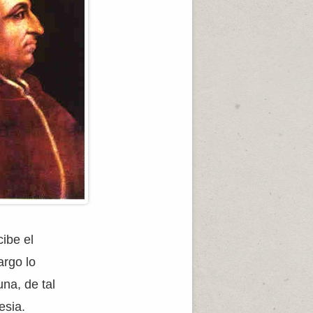
ibe el
argo lo
na, de tal
esia.