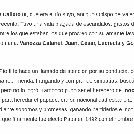
de
Calixto III
, que era el tío suyo, antiguo Obispo de Vale
crecentó. Tuvo una vida plagada de escándalos, gastos 
entre los que estaban los que procreó con su amante fav
 romana,
Vanozza Catanei
:
Juan, César, Lucrecia y G
ío II le hace un llamado de atención por su conducta, 
a reprimenda. Intrigando y comprando simpatías, buscó 
, pero no lo logró. Tampoco pudo ser el heredero de
Inoc
 para heredar el papado, era su nacionalidad española,
ediante sobornos y promesas, ganando partidarios e inc
a que finalmente fue electo Papa en 1492 con el nombre