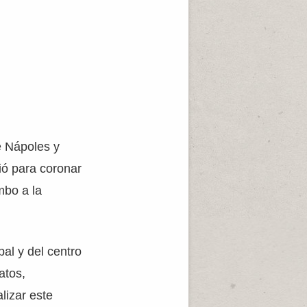
de Nápoles y
ió para coronar
mbo a la
pal y del centro
atos,
lizar este