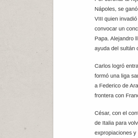
Nápoles, se ganó
VIII quien invadi
convocar un conci
Papa. Alejandro ll
ayuda del sultán
Carlos logró entr
formó una liga sa
a Federico de Ar
frontera con Fran
César, con el con
de Italia para vol
expropiaciones y