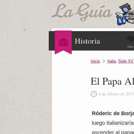
Historia
Arte
Inicio
Italia
,
Siglo XV
El Papa A
4 de febrero de 201
Róderic de Borja
luego italianizar
ascender al papad