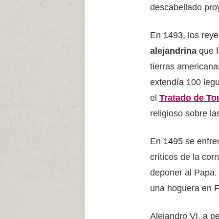
descabellado pro
En 1493, los reye
alejandrina
que f
tierras americana
extendía 100 legu
el
Tratado de Tor
religioso sobre la
En 1495 se enfren
críticos de la cor
deponer al Papa. 
una hoguera en F
Alejandro VI, a p