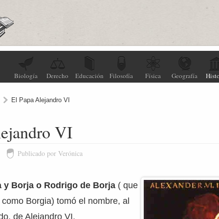
Biología
Derecho
Educación
Filosofía
Física
Geografía
Histo
El Papa Alejandro VI
lejandro VI
3
Publicado por Verónica
 y Borja o Rodrigo de Borja
( que
ía como Borgia) tomó el nombre, al
o, de Alejandro VI.