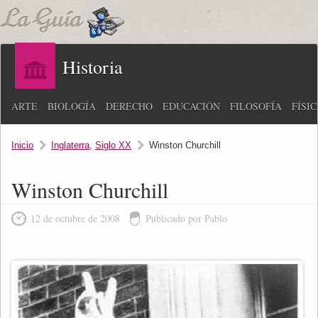
Historia
ARTE
BIOLOGÍA
DERECHO
EDUCACIÓN
FILOSOFÍA
FÍSI
Inicio
Inglaterra
,
Siglo XX
Winston Churchill
Winston Churchill
12 de octubre de 2008
Publicado por Pablo