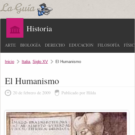
Historia
ARTE
BIOLOGÍA
DERECHO
EDUCACIÓN
FILOSOFÍA
FÍSI
Inicio
Italia
,
Siglo XV
El Humanismo
El Humanismo
20 de febrero de 2009
Publicado por Hilda