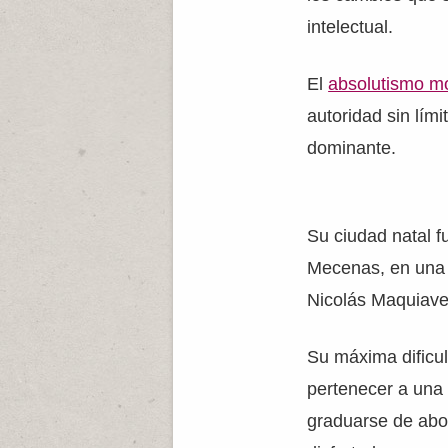
intelectual.
El
absolutismo m
autoridad sin lími
dominante.
Su ciudad natal f
Mecenas, en una c
Nicolás Maquiavel
Su máxima dificul
pertenecer a una 
graduarse de abo