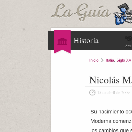
Historia
Arte
Inicio
Italia
,
Siglo XV
Nicolás M
15 de abril de 2009
Su nacimiento oc
Moderna comenzab
los cambios que s