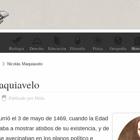
Biología
Derecho
Educación
Filosofía
Física
Geografía
Histo
Nicolás Maquiavelo
aquiavelo
Publicado por Hilda
urrió el 3 de mayo de 1469, cuando la Edad
a a mostrar atisbos de su existencia, y de
e avecinaban en los planos político e