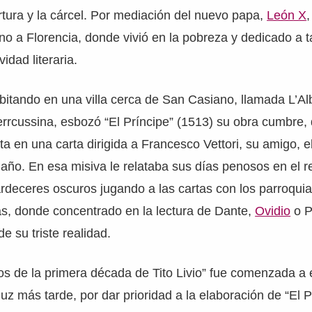
ortura y la cárcel. Por mediación del nuevo papa,
León X
,
no a Florencia, donde vivió en la pobreza y dedicado a 
idad literaria.
itando en una villa cerca de San Casiano, llamada L’Al
rrcussina, esbozó “El Príncipe” (1513) su obra cumbre,
ta en una carta dirigida a Francesco Vettori, su amigo, e
año. En esa misiva le relataba sus días penosos en el re
ardeceres oscuros jugando a las cartas con los parroqui
as, donde concentrado en la lectura de Dante,
Ovidio
o P
e su triste realidad.
os de la primera década de Tito Livio” fue comenzada a e
luz más tarde, por dar prioridad a la elaboración de “El P