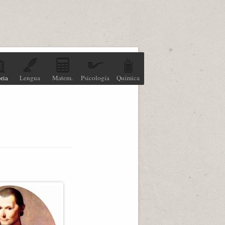
ria
Lengua
Matem.
Psicología
Química