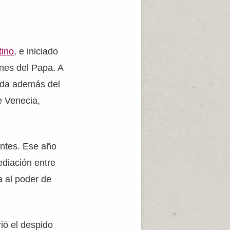
tino
, e iniciado
ones del Papa. A
mada además del
e Venecia,
antes. Ese año
ediación entre
a al poder de
ió el despido