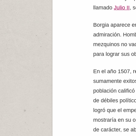
llamado
Julio II
, 
Borgia aparece en
admiración. Homb
mezquinos no vaci
para lograr sus ob
En el año 1507, r
sumamente exitos
población calificó
de débiles polític
logró que el emp
mostraría en su 
de carácter, se a