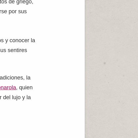
tos de griego,
rse por sus
s y conocer la
sus sentires
adiciones, la
narola
, quien
del lujo y la