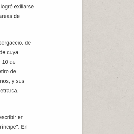
 logró exiliarse
tareas de
bergaccio, de
 de cuya
l 10 de
tiro de
anos, y sus
etrarca,
scribir en
ríncipe”. En