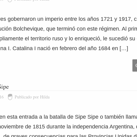
res gobernaron un imperio entre los años 1721 y 1917, 
ución Bolchevique, que terminó con este régimen. Al prim
iamente el territorio ruso y lo enriqueció, le sucedió su
na I. Catalina I nació en febrero del año 1684 en […]
Sipe
16
Publicado por Hilda
en esta entrada a la batalla de Sipe Sipe o también lla
 noviembre de 1815 durante la independencia Argentina,
ta, de graves consecuencias para las Provincias Unidas d