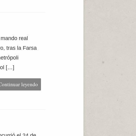
l mando real
, tras la Farsa
etrópoli
ol […]
Continuar leyendo
currió el 24 de