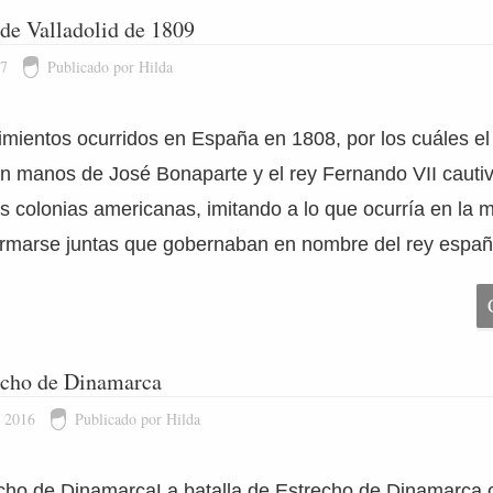
de Valladolid de 1809
17
Publicado por Hilda
imientos ocurridos en España en 1808, por los cuáles e
 manos de José Bonaparte y el rey Fernando VII cautivo
s colonias americanas, imitando a lo que ocurría en la m
rmarse juntas que gobernaban en nombre del rey españ
recho de Dinamarca
e 2016
Publicado por Hilda
echo de DinamarcaLa batalla de Estrecho de Dinamarca o