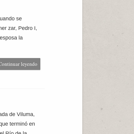
cuando se
er zar, Pedro I,
 esposa la
Continuar leyendo
mada de Viluma,
 que terminó en
el Río de la