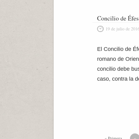
Concilio de Éfe
19 de julio de 201
El Concilio de É
romano de Orient
concilio debe bus
caso, contra la d
« Primera
«