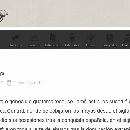
Biología
Derecho
Educación
Filosofía
Física
Geografía
Histo
ya
17
Publicado por Hilda
a o genocidio guatemalteco, se llamó así pues sucedió
ca Central, donde se cobijaron los mayas desde el siglo
dió sus posesiones tras la conquista española, en el sig
ufrieron toda suerte de abusos tras la dominación extran