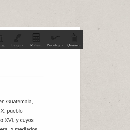
ria
Lengua
Matem.
Psicología
Química
 en Guatemala,
 X, pueblo
lo XVI, y cuyos
jera. A mediados