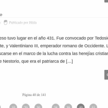
so
6
Publicado por Hilda
feso tuvo lugar en el año 431. Fue convocado por Tedosi
e, y Valentiniano III, emperador romano de Occidente. 
carse en el marco de la lucha contra las herejías cristia
e Nestorio, que era el patriarca de […]
Página 40 de 141
10
20
30
38
39
40
41