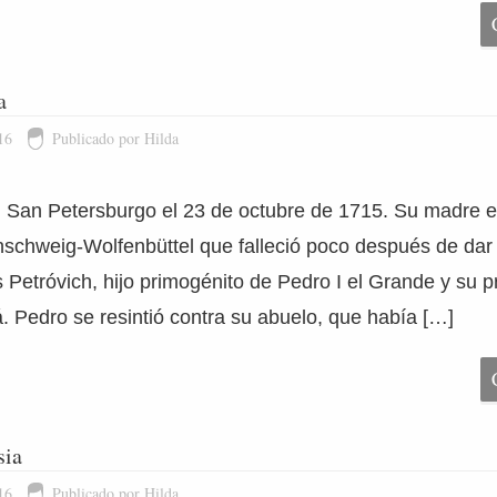
a
16
Publicado por Hilda
n San Petersburgo el 23 de octubre de 1715. Su madre e
nschweig-Wolfenbüttel que falleció poco después de dar 
is Petróvich, hijo primogénito de Pedro I el Grande y su 
. Pedro se resintió contra su abuelo, que había […]
sia
16
Publicado por Hilda