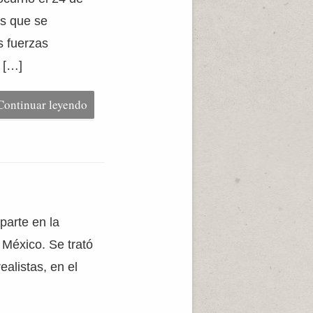
os que se
s fuerzas
a […]
Continuar leyendo
parte en la
 México. Se trató
ealistas, en el