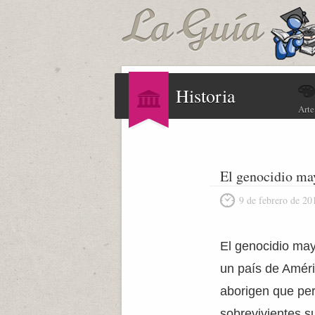
Historia
Arte
El genocidio ma
9 de febrero de 20
El genocidio may
un país de Améri
aborigen que per
sobrevivientes s