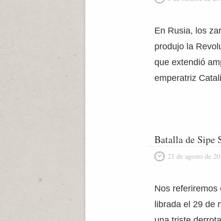
En Rusia, los za
produjo la Revol
que extendió ampl
emperatriz Catali
Batalla de Sipe 
21 de agosto de 20
Nos referiremos 
librada el 29 de
una triste derro