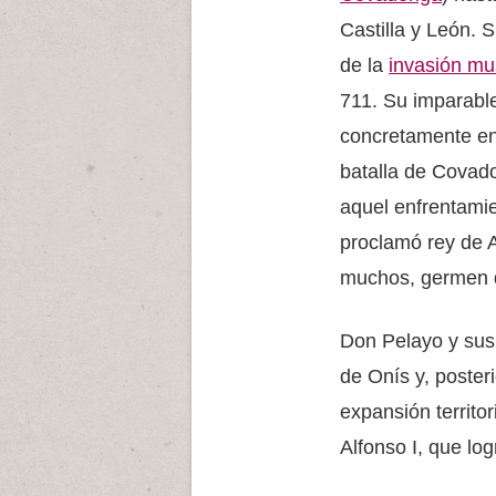
Castilla y León. 
de la
invasión m
711. Su imparable
concretamente en
batalla de Covado
aquel enfrentamie
proclamó rey de A
muchos, germen 
Don Pelayo y sus 
de Onís y, poster
expansión territor
Alfonso I, que log