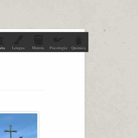
ria
Lengua
Matem.
Psicología
Química