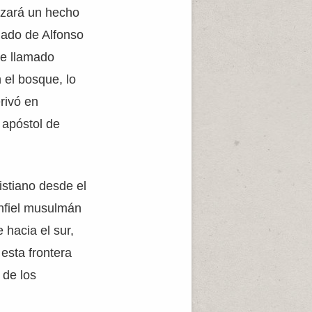
izará un hecho
nado de Alfonso
je llamado
 el bosque, lo
rivó en
 apóstol de
istiano desde el
infiel musulmán
 hacia el sur,
 esta frontera
 de los