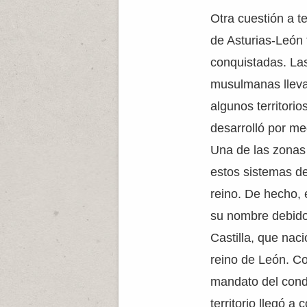
Otra cuestión a t
de Asturias-León 
conquistadas. La
musulmanas llevar
algunos territorio
desarrolló por med
Una de las zonas 
estos sistemas de
reino. De hecho, e
su nombre debido 
Castilla, que nac
reino de León. Co
mandato del cond
territorio llegó a