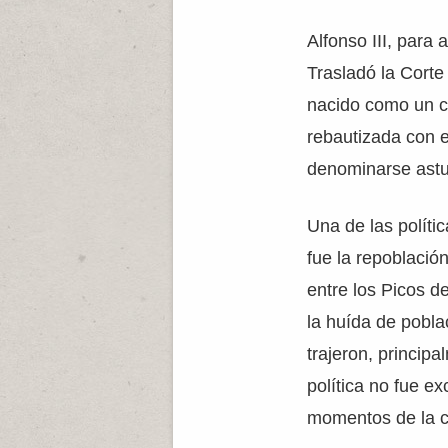
Alfonso III, para
Trasladó la Cort
nacido como un ca
rebautizada con e
denominarse astu
Una de las políti
fue la repoblación
entre los Picos d
la huída de pobl
trajeron, princip
política no fue e
momentos de la co