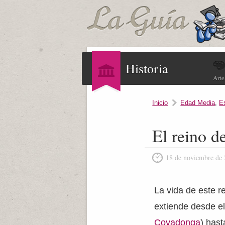
Historia
Arte
Inicio
Edad Media
,
E
El reino d
18 de noviembre de
La vida de este r
extiende desde e
Covadonga
) hast