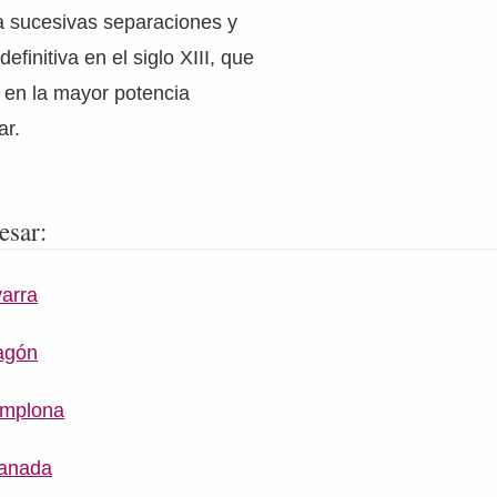
iría sucesivas separaciones y
efinitiva en el siglo XIII, que
a en la mayor potencia
ar.
esar:
varra
agón
amplona
ranada