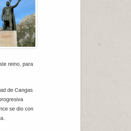
te reino, para
idad de Cangas
progresiva
ance se dio con
ia.