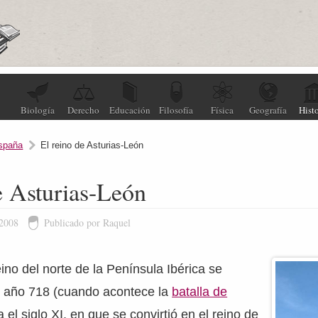
Biología
Derecho
Educación
Filosofía
Física
Geografía
Histo
spaña
El reino de Asturias-León
e Asturias-León
 2008
Publicado por Raquel
eino del norte de la Península Ibérica se
l año 718 (cuando acontece la
batalla de
a el siglo XI, en que se convirtió en el reino de