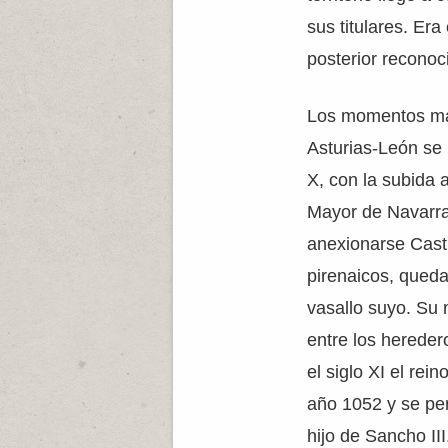
sus titulares. Era
posterior recono
Los momentos más
Asturias-León se 
X, con la subida a
Mayor de Navarra
anexionarse Casti
pirenaicos, qued
vasallo suyo. Su
entre los hereder
el siglo XI el rein
año 1052 y se per
hijo de Sancho II