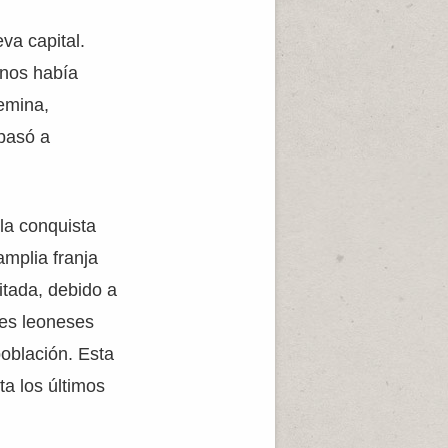
va capital.
anos había
emina,
 pasó a
la conquista
amplia franja
itada, debido a
yes leoneses
población. Esta
ta los últimos