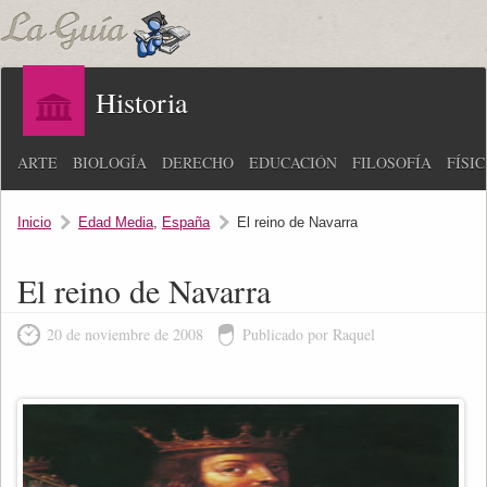
Historia
ARTE
BIOLOGÍA
DERECHO
EDUCACIÓN
FILOSOFÍA
FÍSI
Inicio
Edad Media
,
España
El reino de Navarra
El reino de Navarra
20 de noviembre de 2008
Publicado por Raquel