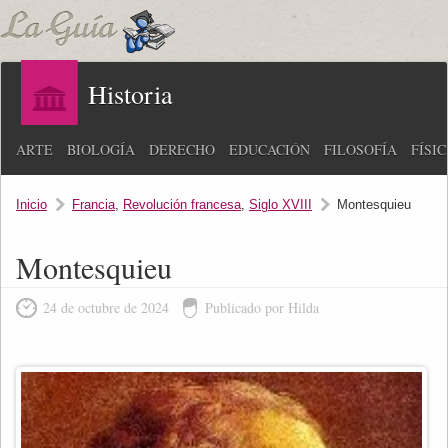
Historia
ARTE
BIOLOGÍA
DERECHO
EDUCACIÓN
FILOSOFÍA
FÍSI
Inicio
Francia
,
Revolución francesa
,
Siglo XVIII
Montesquieu
Montesquieu
24 de octubre de 2024
Publicado por Hilda