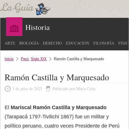
Historia
ARTE
BIOLOGÍA
DERECHO
EDUCACIÓN
FILOSOFÍA
FÍSI
Inicio
Perú
,
Siglo XIX
Ramón Castilla y Marquesado
Ramón Castilla y Marquesado
3 de julio de 2025
Publicado por María Celia
El
Mariscal Ramón Castilla y Marquesado
(Tarapacá 1797-Tivilichi 1867) fue un militar y
político peruano, cuatro veces Presidente de Perú