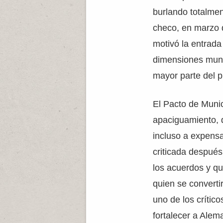
burlando totalmen
checo, en marzo d
motivó la entrada
dimensiones mundi
mayor parte del p
El Pacto de Munic
apaciguamiento, d
incluso a expensa
criticada después
los acuerdos y que
quien se converti
uno de los crític
fortalecer a Alema