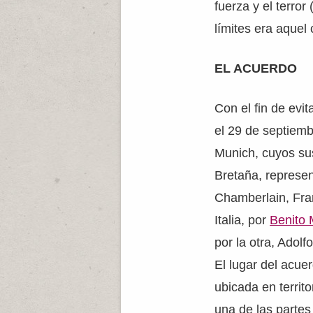
fuerza y el terro
límites era aquel
EL ACUERDO
Con el fin de evi
el 29 de septiemb
Munich, cuyos su
Bretaña, represen
Chamberlain, Fran
Italia, por
Benito 
por la otra, Adolf
El lugar del acue
ubicada en territ
una de las partes 