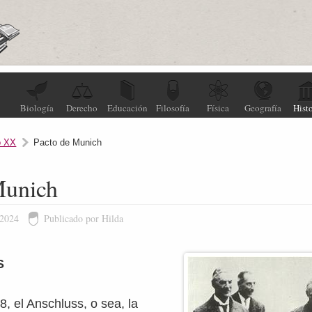
Biología
Derecho
Educación
Filosofía
Física
Geografía
Histo
o XX
Pacto de Munich
Munich
 2024
Publicado por Hilda
S
, el Anschluss, o sea, la