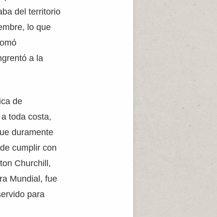
a del territorio
embre, lo que
 tomó
grentó a la
ica de
 a toda costa,
 fue duramente
 de cumplir con
ton Churchill,
ra Mundial, fue
servido para