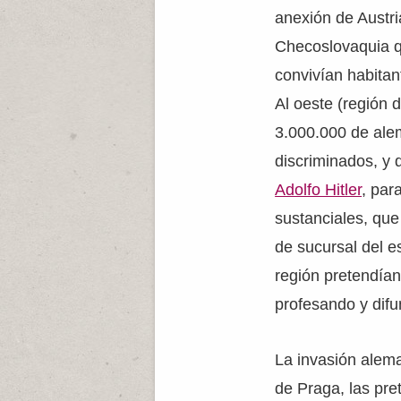
anexión de Austri
Checoslovaquia q
convivían habitan
Al oeste (región 
3.000.000 de ale
discriminados, y 
Adolfo Hitler
, par
sustanciales, que
de sucursal del 
región pretendía
profesando y difu
La invasión alema
de Praga, las pre