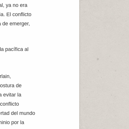
l, ya no era
. El conflicto
a de emerger,
a pacífica al
lain,
postura de
 evitar la
conflicto
bertad del mundo
inio por la