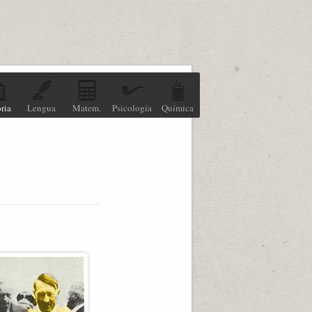
ria
Lengua
Matem.
Psicología
Química