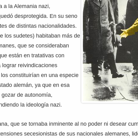
a a la Alemania nazi,
uedó desprotegida. En su seno
tes de distintas nacionalidades.
de los sudetes) habitaban más de
manes, que se consideraban
que están en tratativas con
a lograr reivindicaciones
 los constituirían en una especie
estado alemán, ya que en esa
n gozar de autonomía,
ndiendo la ideología nazi.
na, que se tornaba inminente al no poder ni desear cump
tensiones secesionistas de sus nacionales alemanes, li