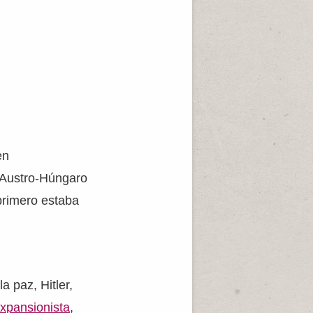
en
o Austro-Húngaro
primero estaba
n
a paz, Hitler,
xpansionista
,