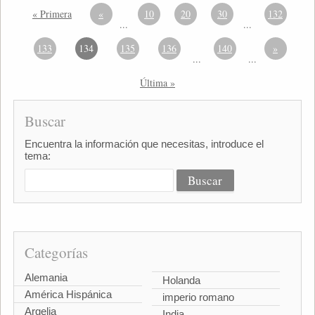
« Primera
«
10
20
30
132
...
...
133
134
135
136
140
»
...
...
Última »
Buscar
Encuentra la información que necesitas, introduce el
tema:
Categorías
Alemania
Holanda
América Hispánica
imperio romano
Argelia
India