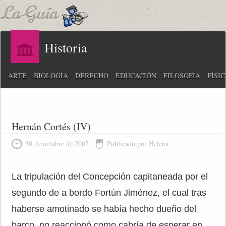
Historia
ARTE
BIOLOGÍA
DERECHO
EDUCACIÓN
FILOSOFÍA
FÍSI
Hernán Cortés (IV)
30 de octubre de 2007
Publicado por Helena
La tripulación del Concepción capitaneada por el
segundo de a bordo Fortún Jiménez, el cual tras
haberse amotinado se había hecho dueño del
barco, no reaccionó como cabría de esperar en