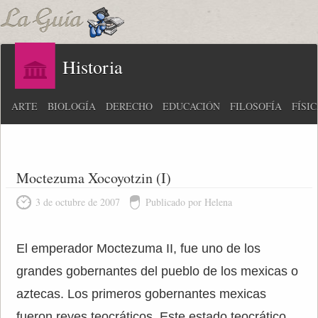
Historia
ARTE
BIOLOGÍA
DERECHO
EDUCACIÓN
FILOSOFÍA
FÍSI
Moctezuma Xocoyotzin (I)
3 de octubre de 2007
Publicado por Helena
El emperador Moctezuma II, fue uno de los
grandes gobernantes del pueblo de los mexicas o
aztecas. Los primeros gobernantes mexicas
fueron reyes teocráticos. Este estado teocrático