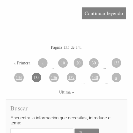
Continuar leyendo
Página 135 de 141
« Primera
«
10
20
30
133
...
...
134
135
136
137
140
»
...
...
Última »
Buscar
Encuentra la información que necesitas, introduce el
tema: