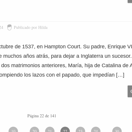
24
Publicado por Hilda
ctubre de 1537, en Hampton Court. Su padre, Enrique VI
 muchos años atrás, para dejar a Inglaterra un sucesor.
 dos matrimonios anteriores, María, hija de Catalina de 
rompiendo los lazos con el papado, que impedían […]
Página 22 de 141
10
20
21
22
23
24
30