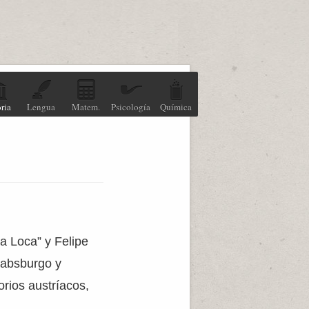
ria
Lengua
Matem.
Psicología
Química
la Loca” y Felipe
 Habsburgo y
orios austríacos,