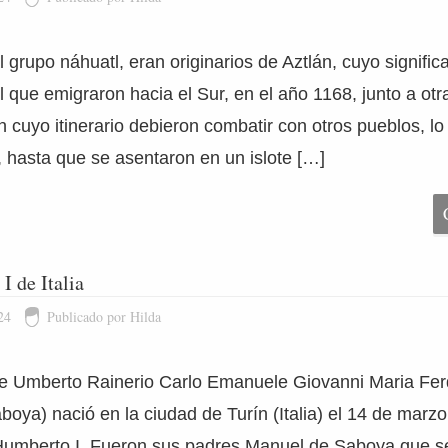
 grupo náhuatl, eran originarios de Aztlán, cuyo significa
l que emigraron hacia el Sur, en el año 1168, junto a otra
 cuyo itinerario debieron combatir con otros pueblos, lo 
, hasta que se asentaron en un islote […]
I de Italia
24
Publicado por Hilda
e Umberto Rainerio Carlo Emanuele Giovanni Maria Fe
oya) nació en la ciudad de Turín (Italia) el 14 de marzo
Humberto I. Fueron sus padres Manuel de Saboya que se