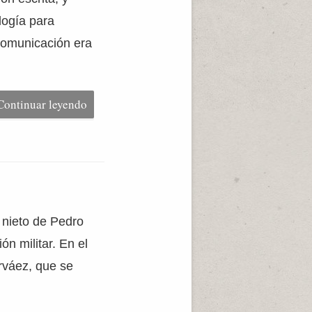
logía para
 comunicación era
Continuar leyendo
 nieto de Pedro
ón militar. En el
rváez, que se