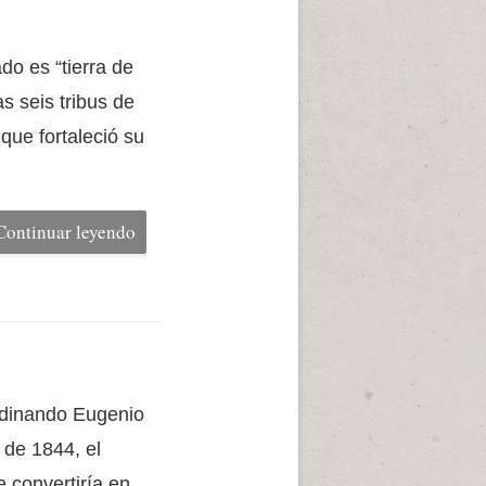
do es “tierra de
s seis tribus de
que fortaleció su
Continuar leyendo
rdinando Eugenio
 de 1844, el
 convertiría en