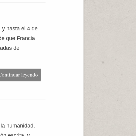
 y hasta el 4 de
de que Francia
iadas del
Continuar leyendo
e la humanidad,
n escrita, y