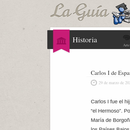
Historia
Arte
Carlos I de Espa
29 de marzo de 20
Carlos I fue el h
“el Hermoso”. Po
María de Borgoña.
los Países Bajos