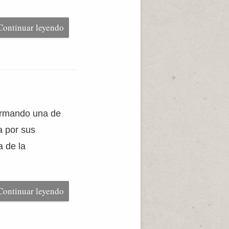
Continuar leyendo
formando una de
a por sus
a de la
Continuar leyendo