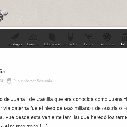
Biología
Derecho
Educación
Filosofía
Física
Geografía
Histo
ña
24
Publicado por Sebastián
ijo de Juana I de Castilla que era conocida como Juana “
r vía paterna fue el nieto de Maximiliano I de Austria o
 Fue desde esta vertiente familiar que heredó los territ
 y el mismo trono […]