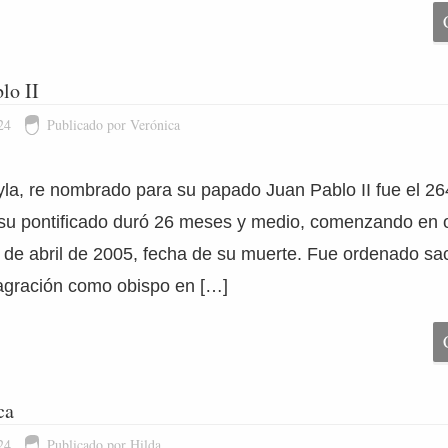
lo II
24
Publicado por Verónica
yla, re nombrado para su papado Juan Pablo II fue el 26
, su pontificado duró 26 meses y medio, comenzando en 
 2 de abril de 2005, fecha de su muerte. Fue ordenado s
sagración como obispo en […]
ca
24
Publicado por Hilda