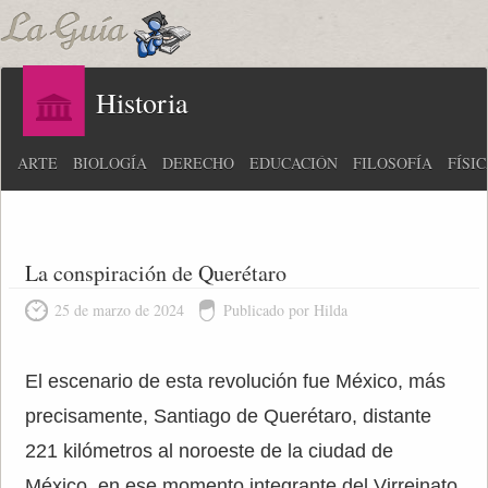
Historia
ARTE
BIOLOGÍA
DERECHO
EDUCACIÓN
FILOSOFÍA
FÍSI
La conspiración de Querétaro
25 de marzo de 2024
Publicado por Hilda
El escenario de esta revolución fue México, más
precisamente, Santiago de Querétaro, distante
221 kilómetros al noroeste de la ciudad de
México, en ese momento integrante del Virreinato