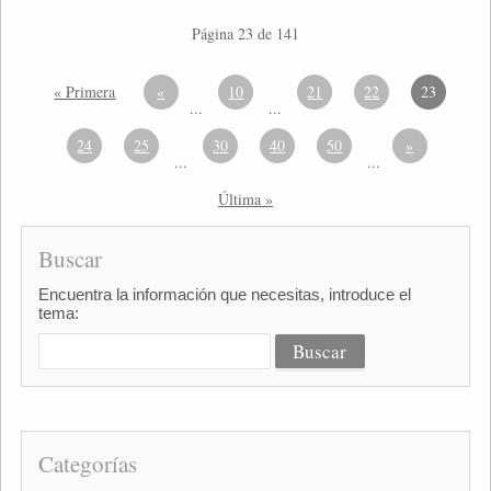
Página 23 de 141
« Primera
«
10
21
22
23
...
...
24
25
30
40
50
»
...
...
Última »
Buscar
Encuentra la información que necesitas, introduce el
tema:
Categorías