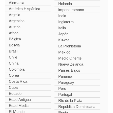
Alemania
Holanda
América Hispánica
imperio romano
Argelia
India
Argentina
Inglaterra
Austria
Italia
África
Japón
Bélgica
Kuwait
Bolivia
La Prehistoria
Brasil
México
Chile
Medio Oriente
China
Nueva Zelanda
Colombia
Países Bajos
Corea
Panamá
Costa Rica
Paraguay
Cuba
Perú
Ecuador
Portugal
Edad Antigua
Río de la Plata
Edad Media
República Dominicana
El Mundo
Rusia