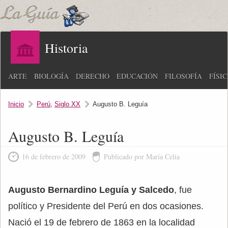
Historia
ARTE
BIOLOGÍA
DERECHO
EDUCACIÓN
FILOSOFÍA
FÍSI
Inicio
Perú
,
Siglo XX
Augusto B. Leguía
Augusto B. Leguía
16 de febrero de 2009
Publicado por María Celia
Augusto Bernardino Leguía y Salcedo
, fue
político y Presidente del Perú en dos ocasiones.
Nació el 19 de febrero de 1863 en la localidad