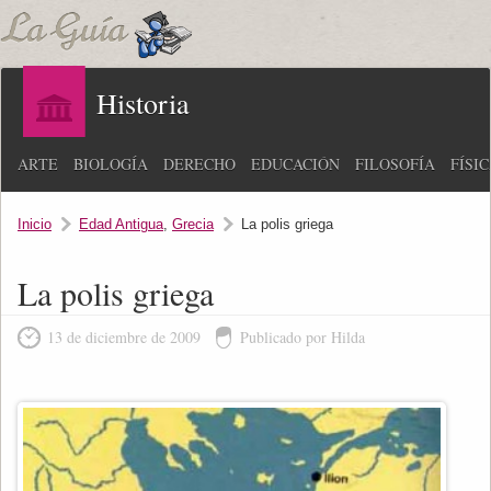
Historia
ARTE
BIOLOGÍA
DERECHO
EDUCACIÓN
FILOSOFÍA
FÍSI
Inicio
Edad Antigua
,
Grecia
La polis griega
La polis griega
13 de diciembre de 2009
Publicado por Hilda