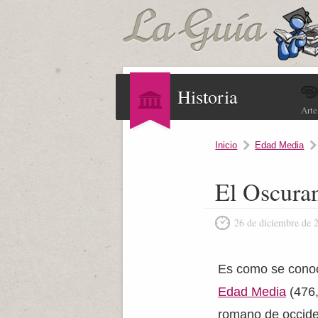
Historia
Arte
Inicio
Edad Media
El Oscura
26 de diciembre de 
Es como se conoc
Edad Media
(476,
romano de occide