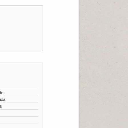
te
nda
s