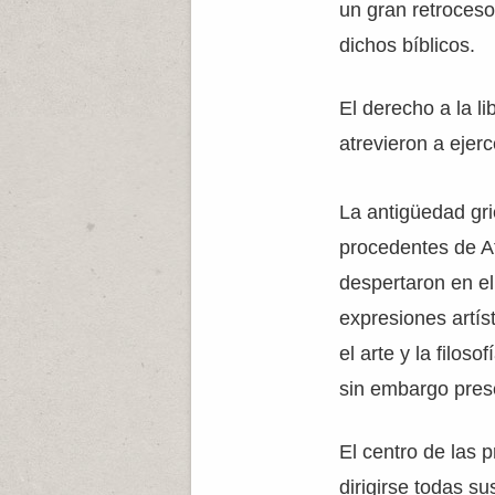
un gran retroceso 
dichos bíblicos.
El derecho a la l
atrevieron a eje
La antigüedad gr
procedentes de At
despertaron en el
expresiones artíst
el arte y la filos
sin embargo prese
El centro de las 
dirigirse todas s