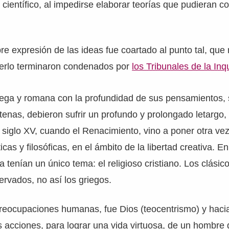
científico, al impedirse elaborar teorías que pudieran co
ibre expresión de las ideas fue coartado al punto tal, qu
rcerlo terminaron condenados por
los Tribunales de la Inq
iega y romana con la profundidad de sus pensamientos, 
enas, debieron sufrir un profundo y prolongado letargo,
 siglo XV, cuando el Renacimiento, vino a poner otra vez
icas y filosóficas, en el ámbito de la libertad creativa. 
ofía tenían un único tema: el religioso cristiano. Los clásic
rvados, no así los griegos.
preocupaciones humanas, fue Dios (teocentrismo) y hacia
us acciones, para lograr una vida virtuosa, de un hombre