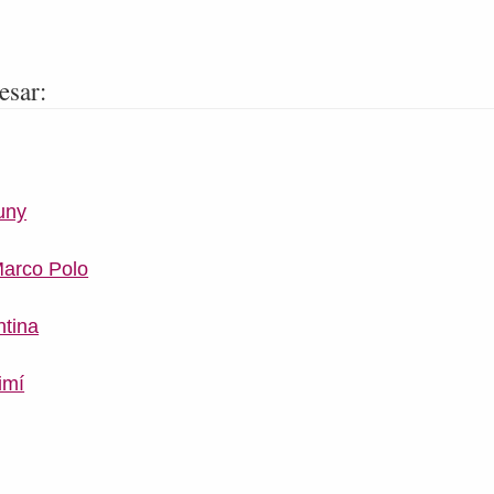
esar:
uny
Marco Polo
ntina
imí