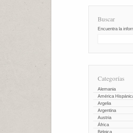
Buscar
Encuentra la infor
Categorías
Alemania
América Hispánic
Argelia
Argentina
Austria
África
Bélgica