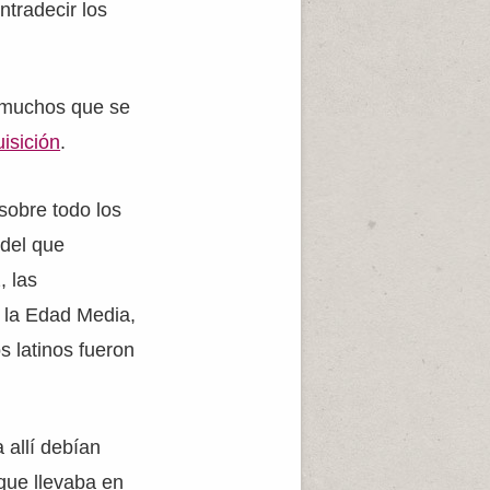
ntradecir los
e muchos que se
uisición
.
sobre todo los
 del que
, las
En la Edad Media,
os latinos fueron
 allí debían
 que llevaba en