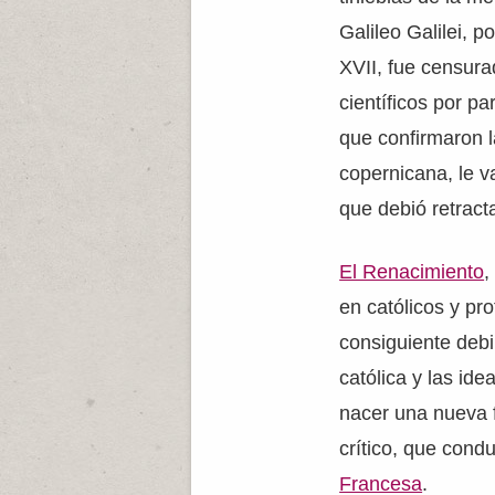
Galileo Galilei, p
XVII, fue censura
científicos por pa
que confirmaron l
copernicana, le v
que debió retract
El Renacimiento
,
en católicos y pro
consiguiente debil
católica y las ide
nacer una nueva
crítico, que cond
Francesa
.