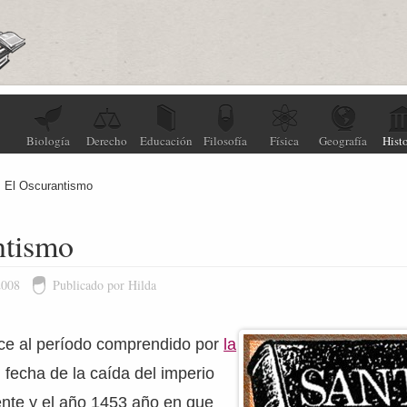
Biología
Derecho
Educación
Filosofía
Física
Geografía
Histo
El Oscurantismo
ntismo
2008
Publicado por Hilda
e al período comprendido por
la
 fecha de la caída del imperio
nte y el año 1453 año en que