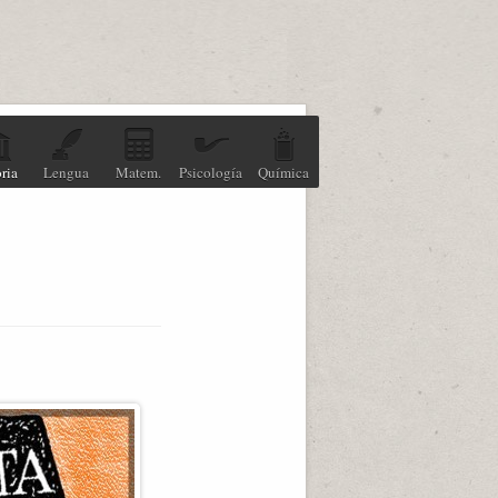
ria
Lengua
Matem.
Psicología
Química