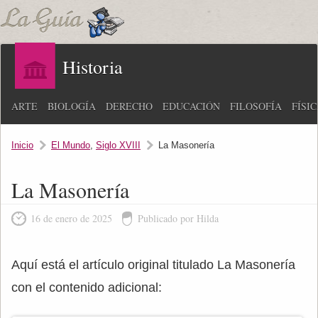
Historia
ARTE
BIOLOGÍA
DERECHO
EDUCACIÓN
FILOSOFÍA
FÍSI
Inicio
El Mundo
,
Siglo XVIII
La Masonería
La Masonería
16 de enero de 2025
Publicado por Hilda
Aquí está el artículo original titulado La Masonería
con el contenido adicional: