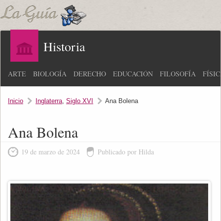
Historia
ARTE
BIOLOGÍA
DERECHO
EDUCACIÓN
FILOSOFÍA
FÍSI
Inicio
Inglaterra
,
Siglo XVI
Ana Bolena
Ana Bolena
19 de marzo de 2024
Publicado por Hilda