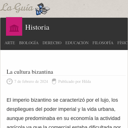
Historia
ARTE
BIOLOGÍA
DERECHO
EDUCACIÓN
FILOSOFÍA
FÍSI
La cultura bizantina
7 de febrero de 2024
Publicado por Hilda
El imperio bizantino se caracterizó por el lujo, los
despliegues del poder imperial y la vida urbana,
aunque predominaba en su economía la actividad
agrícola ya que la comercial estaba dificultada por