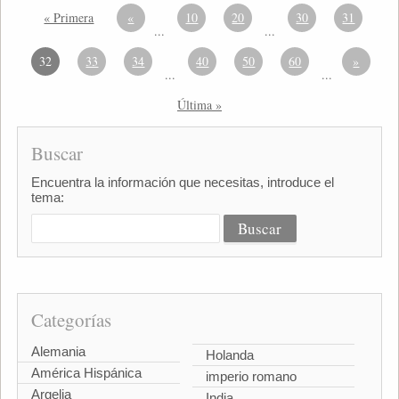
« Primera
«
10
20
30
31
...
...
32
33
34
40
50
60
»
...
...
Última »
Buscar
Encuentra la información que necesitas, introduce el
tema:
Categorías
Alemania
Holanda
América Hispánica
imperio romano
Argelia
India