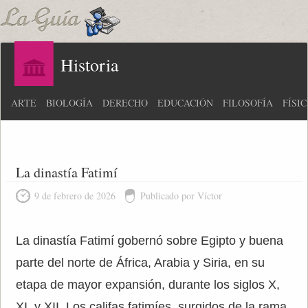
Historia
ARTE
BIOLOGÍA
DERECHO
EDUCACIÓN
FILOSOFÍA
FÍSI
La dinastía Fatimí
9 de febrero de 2026
Publicado por Víctor
La dinastía Fatimí gobernó sobre Egipto y buena
parte del norte de África, Arabia y Siria, en su
etapa de mayor expansión, durante los siglos X,
XI, y XII. Los califas fatimíes, surgidos de la rama